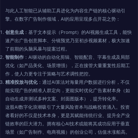
与此人工智能已从辅助工具进化为内容生产链的核心驱动引
擎。在数字广告制作领域，AI的应用呈现多点开花之势：
创意生成
：基于文本提示（Prompt）的AI视频生成工具，能快
速产出广告创意脚本、分镜预览乃至初步视频素材，极大加速
了前期的头脑风暴与提案过程。
智能制作
：AI驱动的自动化剪辑、智能配音、字幕生成及局部
优化（如产品美化、场景增强），正在接管大量重复性后期工
作，使人力更专注于策略与艺术调性把控。
精准投放与优化
：通过AI算法对海量用户数据进行分析，不仅
能实现广告的精准人群定向，更能实时优化广告素材本身（如
自动生成并测试多种文案、封面图版本），提升转化率。
这股AI数字化浪潮吸引了大量风险资本与战略投资涌入。投资
者看好的不仅是技术本身，更是其赋能传统行业、提升全产业
链效率的巨大潜力。拥有核心AI技术或能将其成功应用于垂直
场景（如广告制作、电商视频）的创业公司，估值水涨船高。