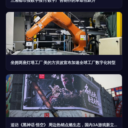
三湘都市报数字报刊 数字广告制作的革命性跃升
坐拥两座灯塔工厂 美的方洪波宣布加速全球工厂数字化转型
追访《黑神话·悟空》 周边热销点燃生态，国内3A游戏新立项激增折射产业觉醒