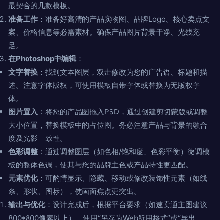
最契合的几款模板。
准备工作
：准备好高清的产品实物图、品牌Logo、核心卖点文
案、价格信息等必需素材。确保产品图片背景干净、光线充
足。
在Photoshop中编辑
：
文字替换
：找到文本图层，双击修改为您的广告语、标题和描
述。注意字体版权，可使用模板自带字体或替换为无版权字
体。
图片置入
：将您的产品图拖入PSD，通过创建剪切蒙版或调整
大小位置，替换模板中的占位图。务必注意产品与背景的融合
度及光影一致性。
色彩调整
：通过调整图层（如色相/饱和度、色彩平衡）微调模
板的整体色调，使其与您的品牌主色或产品特性更匹配。
元素优化
：可酌情显示、隐藏、移动或修改装饰性元素（如线
条、形状、图标），使画面焦点更突出。
输出与优化
：设计完成后，根据平台要求（如速卖通主图建议
800*800像素以上），使用“另存为Web所用格式”或“导出