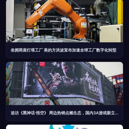
坐拥两座灯塔工厂 美的方洪波宣布加速全球工厂数字化转型
追访《黑神话·悟空》 周边热销点燃生态，国内3A游戏新立项激增折射产业觉醒